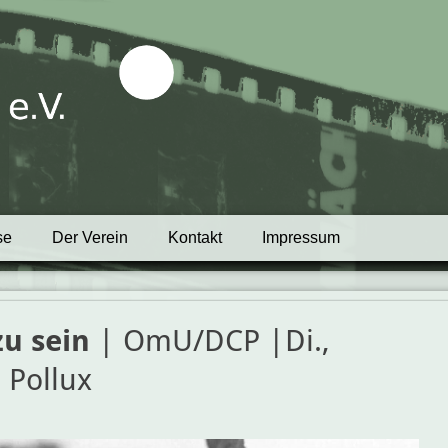
tblick e.V.
se
Der Verein
Kontakt
Impressum
zu sein
| OmU/DCP |Di.,
 Pollux