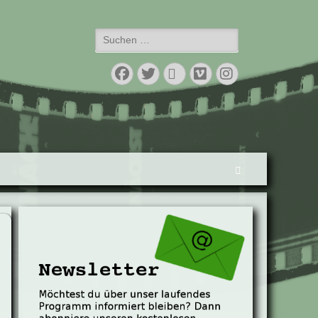
Suchen
nach:
Facebook
Twitter
E-
Vimeo
Instagram
Mail
Suchen