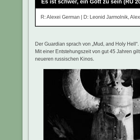
Es ist schwer, ein Gott zu sein (RU 2
R: Alexei German | D: Leonid Jarmolnik, Alex
Der Guardian sprach von „Mud, and Holy Hell“
Mit einer Entstehungszeit von gut 45 Jahren gil
neueren russischen Kinos.