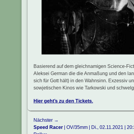
Basierend auf dem gleichnamigen Science-Ficti
Aleksei German die die Anmaßung und den lang
sich für Gott hält) in den Wahnsinn. Exzessiv u
sowjetischen Kinos wie Tarkowski und schwelg
Hier geht’s zu den Tickets.
Beitragsnavigation
Nächster →
Nächster
Speed Racer
| OV/35mm | Di., 02.11.2021 | 20: