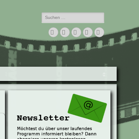
Suchen
nach:
Facebook
Twitter
E-
Vimeo
Instagram
Mail
Suchen