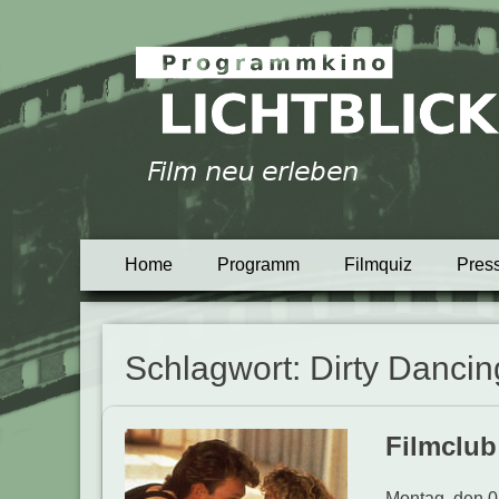
Programmkino Lich
Primäres
Zum
Home
Programm
Filmquiz
Pres
Inhalt
Menü
springen
Schlagwort:
Dirty Dancin
Filmclu
Montag, den 0