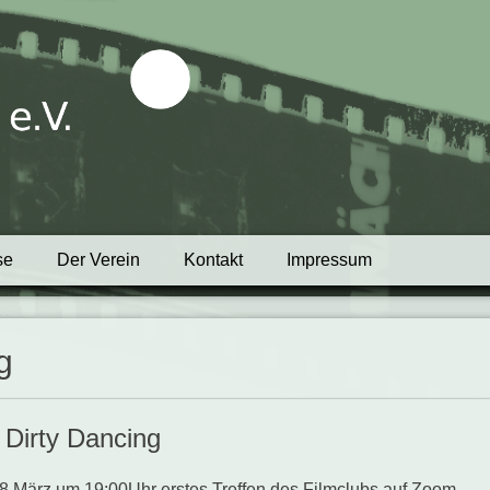
tblick e.V.
se
Der Verein
Kontakt
Impressum
g
b
Dirty Dancing
8.März um 19:00Uhr erstes Treffen des Filmclubs auf Zoom,