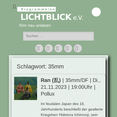
Programmkino
Lichtblick e.V.
Suchen
nach:
Facebook
Twitter
E-
Vimeo
Instagram
Mail
Schlagwort:
35mm
Ran (乱)
| 35mm/DF | Di.,
21.11.2023 | 19:00Uhr |
Pollux
Im feudalen Japan des 16.
Jahrhunderts beschließt der gealterte
Kriegsherr Hidetora Ichimonji, sein