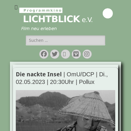
Programmkino
Lichtblick e.V.
Suchen
nach:
Facebook
Twitter
E-
Vimeo
Instagram
Mail
Die nackte Insel
| OmU/DCP | Di.,
02.05.2023 | 20:30Uhr | Pollux