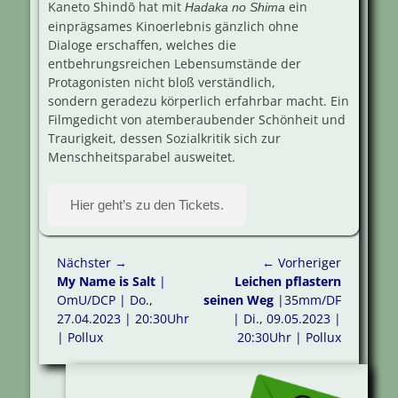
Kaneto Shindō hat mit
ein
Hadaka no Shima
einprägsames Kinoerlebnis gänzlich ohne
Dialoge erschaffen, welches die
entbehrungsreichen Lebensumstände der
Protagonisten nicht bloß verständlich,
sondern geradezu körperlich erfahrbar macht. Ein
Filmgedicht von atemberaubender Schönheit und
Traurigkeit, dessen Sozialkritik sich zur
Menschheitsparabel ausweitet.
Hier geht’s zu den Tickets.
Beitragsnavigation
Nächster →
← Vorheriger
Nächster
Vorheriger
My Name is Salt
|
Leichen pflastern
Beitrag:
Beitrag:
OmU/DCP | Do.,
seinen Weg
|35mm/DF
27.04.2023 | 20:30Uhr
| Di., 09.05.2023 |
| Pollux
20:30Uhr | Pollux