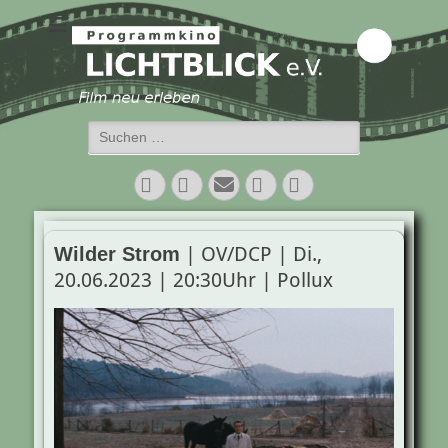
Programmkino
Lichtblick e.V.
Suchen
nach:
Facebook
Twitter
E-
Vimeo
Instagram
Mail
| OV/DCP | Di.,
Wilder Strom
20.06.2023 | 20:30Uhr | Pollux