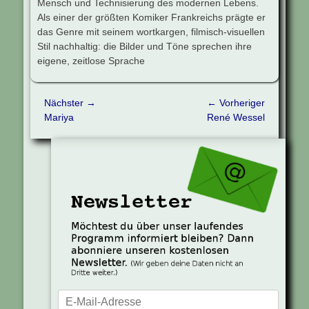
Mensch und Technisierung des modernen Lebens.
Als einer der größten Komiker Frankreichs prägte er
das Genre mit seinem wortkargen, filmisch-visuellen
Stil nachhaltig: die Bilder und Töne sprechen ihre
eigene, zeitlose Sprache
Beitragsnavigation
Nächster →
← Vorheriger
Nächster
Vorheriger
Mariya
René Wessel
Beitrag:
Beitrag: