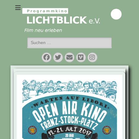
Programmkino
Lichtblick e.V.
Suchen
nach:
Facebook
Twitter
E-
Vimeo
Instagram
Mail