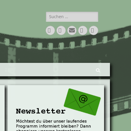
Suchen
nach:
Facebook
Twitter
E-
Vimeo
Instagram
Mail
Suchen