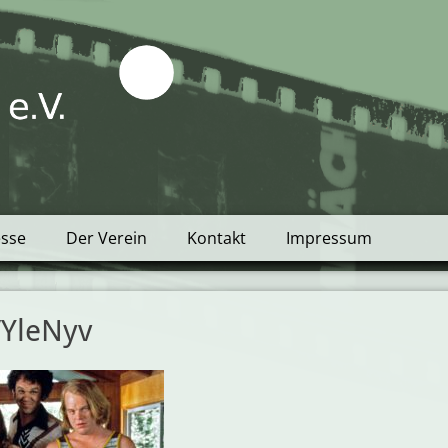
tblick e.V.
esse
Der Verein
Kontakt
Impressum
YleNyv