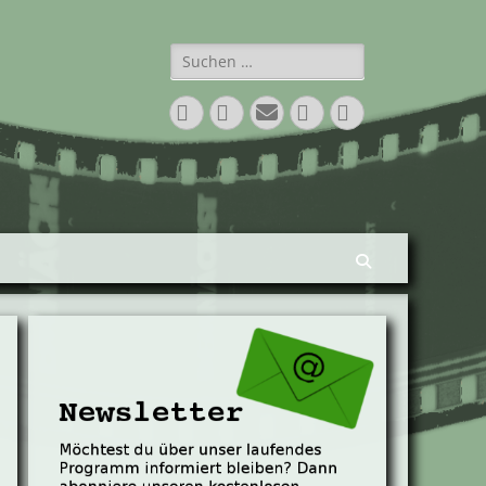
Suchen
nach:
Facebook
Twitter
E-
Vimeo
Instagram
Mail
Suchen