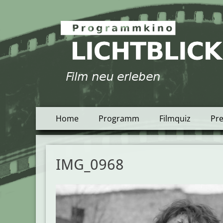
Programmkino Lich
Primäres
Zum
Home
Programm
Filmquiz
Pr
Inhalt
Menü
springen
IMG_0968