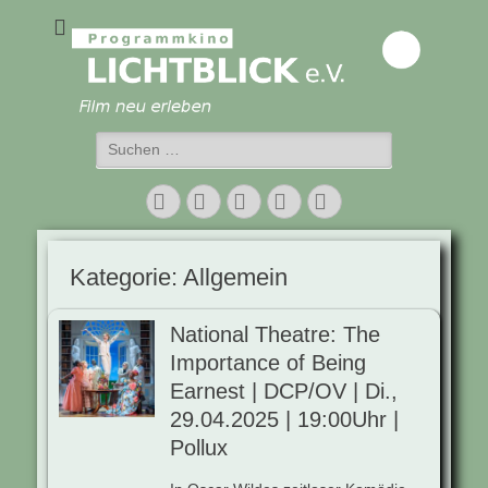
Programmkino
Lichtblick e.V.
Suchen
nach:
Facebook
Twitter
E-
Vimeo
Instagram
Mail
Kategorie:
Allgemein
National Theatre: The
Importance of Being
Earnest | DCP/OV | Di.,
29.04.2025 | 19:00Uhr |
Pollux