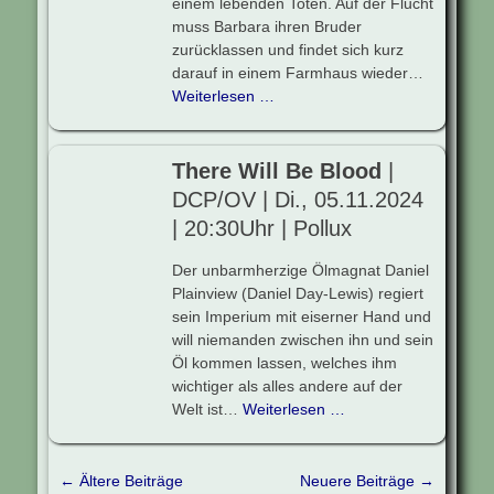
einem lebenden Toten. Auf der Flucht
muss Barbara ihren Bruder
zurücklassen und findet sich kurz
darauf in einem Farmhaus wieder…
Weiterlesen …
There Will Be Blood
|
DCP/OV | Di., 05.11.2024
| 20:30Uhr | Pollux
Der unbarmherzige Ölmagnat Daniel
Plainview (Daniel Day-Lewis) regiert
sein Imperium mit eiserner Hand und
will niemanden zwischen ihn und sein
Öl kommen lassen, welches ihm
wichtiger als alles andere auf der
Welt ist…
Weiterlesen …
Beitragsnavigation
←
Ältere Beiträge
Neuere Beiträge
→