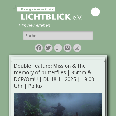
Programmkino
Lichtblick e.V.
Suchen
nach:
Facebook
Twitter
E-
Vimeo
Instagram
Mail
Double Feature: Mission & The
memory of butterflies | 35mm &
DCP/OmU | Di. 18.11.2025 | 19:00
Uhr | Pollux