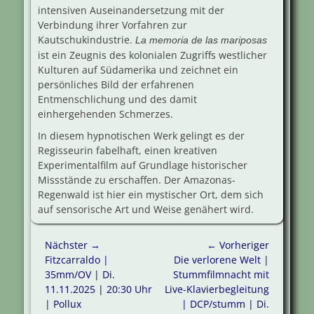
intensiven Auseinandersetzung mit der
Verbindung ihrer Vorfahren zur
Kautschukindustrie.
La memoria de las mariposas
ist ein Zeugnis des kolonialen Zugriffs westlicher
Kulturen auf Südamerika und zeichnet ein
persönliches Bild der erfahrenen
Entmenschlichung und des damit
einhergehenden Schmerzes.
In diesem hypnotischen Werk gelingt es der
Regisseurin fabelhaft, einen kreativen
Experimentalfilm auf Grundlage historischer
Missstände zu erschaffen. Der Amazonas-
Regenwald ist hier ein mystischer Ort, dem sich
auf sensorische Art und Weise genähert wird.
Beitragsnavigation
Nächster →
← Vorheriger
Nächster
Vorheriger
Fitzcarraldo |
Die verlorene Welt |
Beitrag:
Beitrag:
35mm/OV | Di.
Stummfilmnacht mit
11.11.2025 | 20:30 Uhr
Live-Klavierbegleitung
| Pollux
| DCP/stumm | Di.