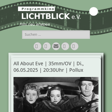
Programmkino
Lichtblick e.V.
Suchen
nach:
Facebook
Twitter
E-
Vimeo
Instagram
Mail
All About Eve | 35mm/OV | Di.,
06.05.2025 | 20:30Uhr | Pollux