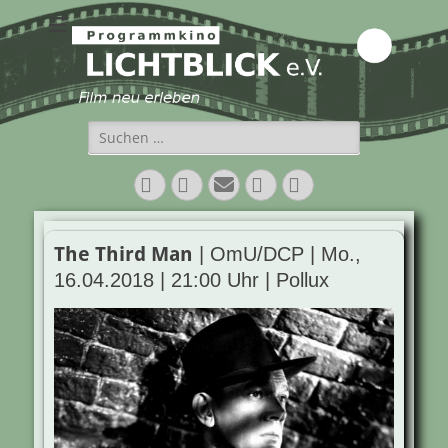
Programmkino
Lichtblick e.V.
Suchen
nach:
Facebook
Twitter
E-
Vimeo
Instagram
Mail
The Third Man
| OmU/DCP | Mo.,
16.04.2018 | 21:00 Uhr | Pollux