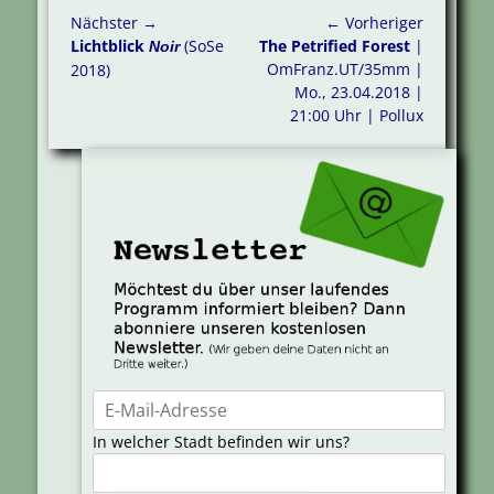
Beitragsnavigation
Nächster →
← Vorheriger
Nächster
Vorheriger
Lichtblick
(SoSe
The Petrified Forest
|
Noir
Beitrag:
Beitrag:
OmFranz.UT/35mm |
2018)
Mo., 23.04.2018 |
21:00 Uhr | Pollux
In welcher Stadt befinden wir uns?