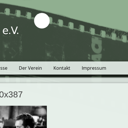
tblick e.V.
esse
Der Verein
Kontakt
Impressum
80x387