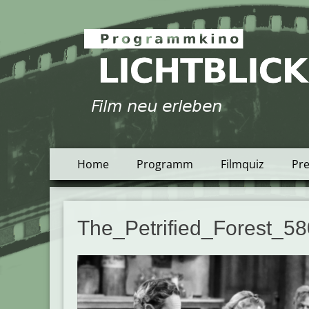
Programmkino Lich
Zum
Primäres
Home
Programm
Filmquiz
Pr
Inhalt
Menü
springen
The_Petrified_Forest_5