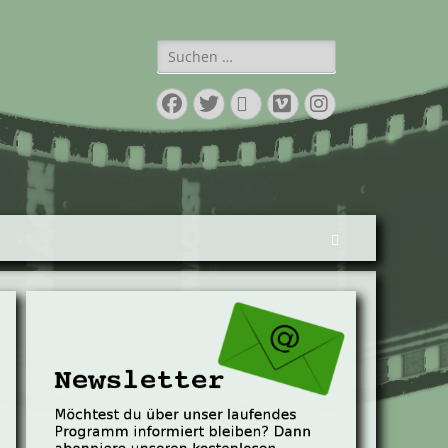
Suchen
nach:
Facebook
Twitter
E-
Vimeo
Instagram
Mail
Suchen