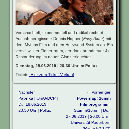
Verschachtelt, experimentell und radikal rechnet
Ausnahmeregisseur Dennis Hopper (
Easy Rider
) mit
dem Mythos Film und dem Hollywood-System ab. Ein
verschwitzter Fiebertraum, der dank brandneuer 4k-
Restaurierung im neuen Glanz erleuchtet.
Dienstag, 25.06.2019 | 20:30 Uhr im Pollux
Tickets:
Hier zum Ticket-Verkauf
Beitragsnavigation
Nächster →
← Vorheriger
Nächster
Vorheriger
Paprika
| OmU/DCP |
Powernap: 16mm
Beitrag:
Beitrag:
Di., 18.06.2019 |
Filmprogramm
|
20:30 Uhr | Pollux
Stumm/16mm | Do.,
27.06.2019 | 20:00 Uhr |
Universität Paderborn
(Raum E2.122)