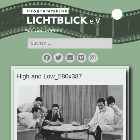
Programmkino
Lichtblick e.V.
Suchen
nach:
Facebook
Twitter
E-
Vimeo
Instagram
Mail
High and Low_580x387