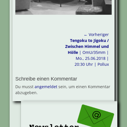
Beitragsnavigation
← Vorheriger
Vorheriger
Tengoku to Jigoku /
Beitrag:
Zwischen Himmel und
Hölle
| OmU/35mm |
Mo., 25.06.2018 |
20:30 Uhr | Pollux
Schreibe einen Kommentar
Du musst
angemeldet
sein, um einen Kommentar
abzugeben.