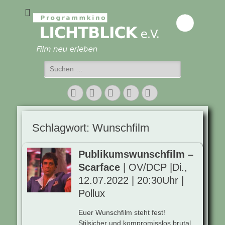
Programmkino
Lichtblick e.V.
Suchen
nach:
Facebook
Twitter
E-
Vimeo
Instagram
Mail
Schlagwort:
Wunschfilm
Publikumswunschfilm –
Scarface
| OV/DCP |Di.,
12.07.2022 | 20:30Uhr |
Pollux
Euer Wunschfilm steht fest!
Stilsicher und kompromisslos brutal