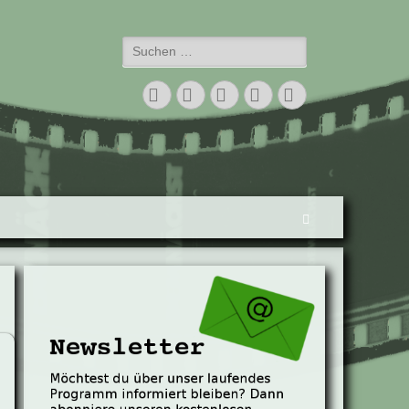
Suchen
nach:
Facebook
Twitter
E-
Vimeo
Instagram
Mail
Suchen