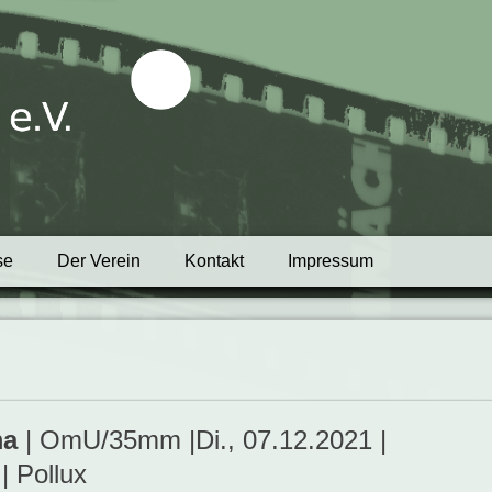
tblick e.V.
se
Der Verein
Kontakt
Impressum
ma
| OmU/35mm |Di., 07.12.2021 |
| Pollux