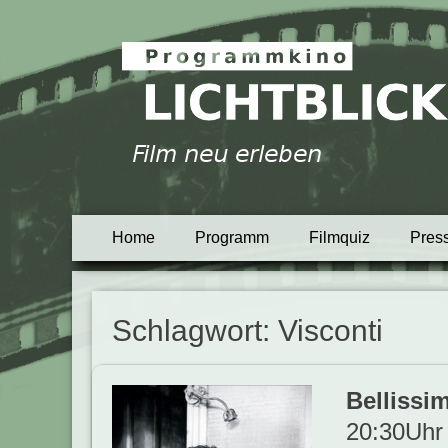
Programmkino Lich
Primäres
Zum
Home
Programm
Filmquiz
Pres
Inhalt
Menü
springen
Schlagwort:
Visconti
Bellissi
20:30Uhr 