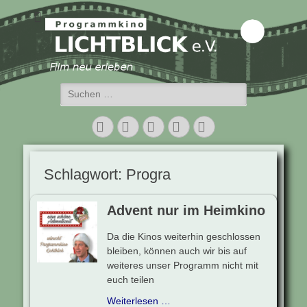
Programmkino
Lichtblick e.V.
Suchen
nach:
Facebook
Twitter
E-
Vimeo
Instagram
Mail
Schlagwort:
Progra
Advent nur im Heimkino
Da die Kinos weiterhin geschlossen
bleiben, können auch wir bis auf
weiteres unser Programm nicht mit
euch teilen
Weiterlesen …