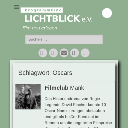
Programmkino
Lichtblick e.V.
Suchen
nach:
Facebook
Twitter
E-
Vimeo
Instagram
Mail
Schlagwort:
Oscars
Filmclub
Mank
Das Historiendrama von Regie-
Legende David Fincher konnte 10
Oscar-Nominierungen abstauben
und gilt als heißer Kandidat im
Rennen um die begehrten Filmpreise