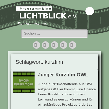
Programmkino
Lichtblick e.V.
Suchen
nach:
Facebook
Twitter
E-
Vimeo
Instagram
Mail
Schlagwort:
kurzfilm
Junger Kurzfilm OWL
Junge Kurzfilmschaffende aus OWL
aufgepasst! Hier kommt Eure Chance
Euren Kurzfilm auf der großen
Leinwand zeigen zu können und für
ein zukünftiges Projekt gefördert zu