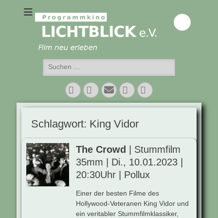
Programmkino
Lichtblick e.V.
Suchen
nach:
Facebook
Twitter
E-
Vimeo
Instagram
Mail
Schlagwort:
King Vidor
The Crowd
| Stummfilm
35mm | Di., 10.01.2023 |
20:30Uhr | Pollux
Einer der besten Filme des
Hollywood-Veteranen King Vidor und
ein veritabler Stummfilmklassiker,