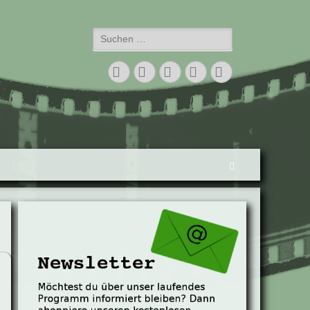
Suchen
nach:
Facebook
Twitter
E-
Vimeo
Instagram
Mail
Suchen