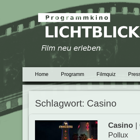
Programmkino Lich
Primäres
Zum
Home
Programm
Filmquiz
Pres
Inhalt
Menü
springen
Schlagwort:
Casino
Casino
|
Pollux