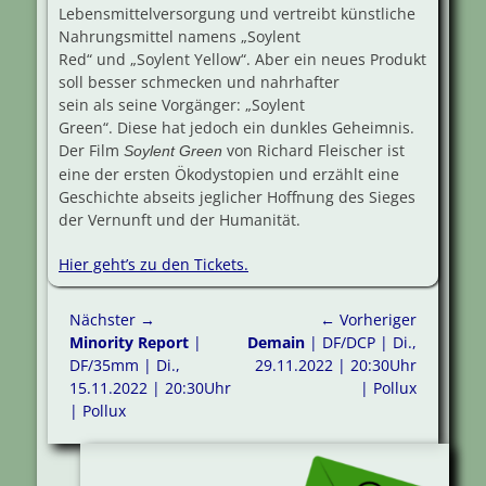
Lebensmittelversorgung und vertreibt künstliche
Nahrungsmittel namens „Soylent
Red“ und „Soylent Yellow“. Aber ein neues Produkt
soll besser schmecken und nahrhafter
sein als seine Vorgänger: „Soylent
Green“. Diese hat jedoch ein dunkles Geheimnis.
Der Film
von Richard Fleischer ist
Soylent Green
eine der ersten Ökodystopien und erzählt eine
Geschichte abseits jeglicher Hoffnung des Sieges
der Vernunft und der Humanität.
Hier geht’s zu den Tickets.
Beitragsnavigation
Nächster →
← Vorheriger
Nächster
Vorheriger
Minority Report
|
Demain
| DF/DCP | Di.,
Beitrag:
Beitrag:
DF/35mm | Di.,
29.11.2022 | 20:30Uhr
15.11.2022 | 20:30Uhr
| Pollux
| Pollux