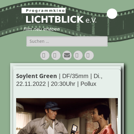
Programmkino
Lichtblick e.V.
Suchen
nach:
Facebook
Twitter
E-
Vimeo
Instagram
Mail
Soylent Green
| DF/35mm | Di.,
22.11.2022 | 20:30Uhr | Pollux