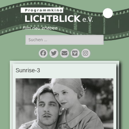
Programmkino
Lichtblick e.V.
Suchen
nach:
Facebook
Twitter
E-
Vimeo
Instagram
Mail
Sunrise-3