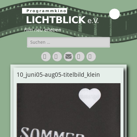
Programmkino
Lichtblick e.V.
Suchen
nach:
Facebook
Twitter
E-
Vimeo
Instagram
Mail
10_juni05-aug05-titelbild_klein