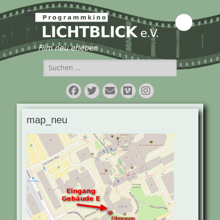
Programmkino
Lichtblick e.V.
Suchen
nach:
Facebook
Twitter
E-
Vimeo
Instagram
Mail
map_neu