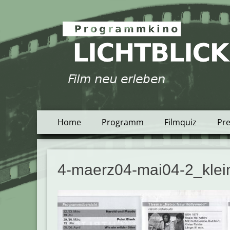
Programmkino Lich
Zum
Primäres
Home
Programm
Filmquiz
Pr
Inhalt
Menü
springen
4-maerz04-mai04-2_klei