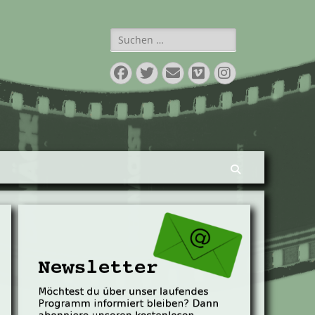
Suchen
nach:
Facebook
Twitter
E-
Vimeo
Instagram
Mail
Suchen