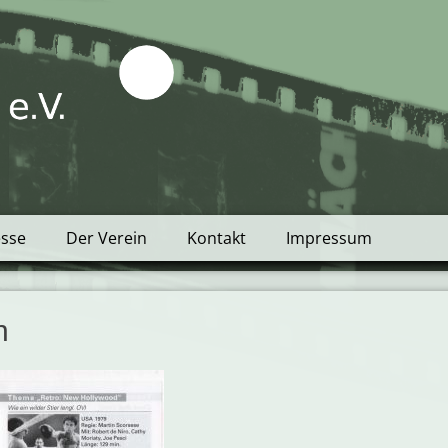
tblick e.V.
esse
Der Verein
Kontakt
Impressum
n