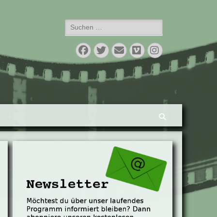
Suchen
nach:
Facebook
Twitter
E-
Vimeo
Instagram
Mail
Suchen