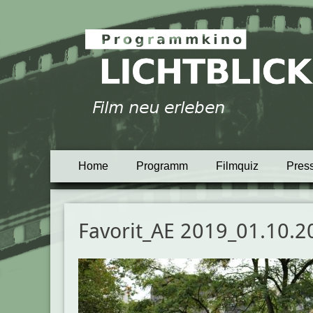
Programmkino Lich
Primäres
Zum
Home
Programm
Filmquiz
Pres
Inhalt
Menü
springen
Favorit_AE 2019_01.10.2