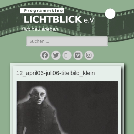
Programmkino
Lichtblick e.V.
Suchen
nach:
Facebook
Twitter
E-
Vimeo
Instagram
Mail
12_april06-juli06-titelbild_klein