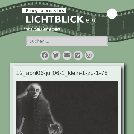
Programmkino
Lichtblick e.V.
Suchen
nach:
Facebook
Twitter
E-
Vimeo
Instagram
Mail
12_april06-juli06-1_klein-1-zu-1-78