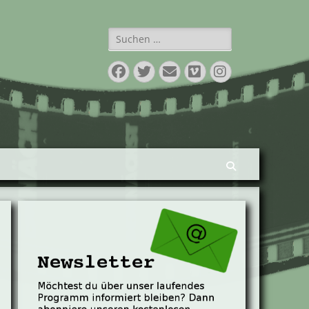
Suchen
nach:
Facebook
Twitter
E-
Vimeo
Instagram
Mail
Suchen