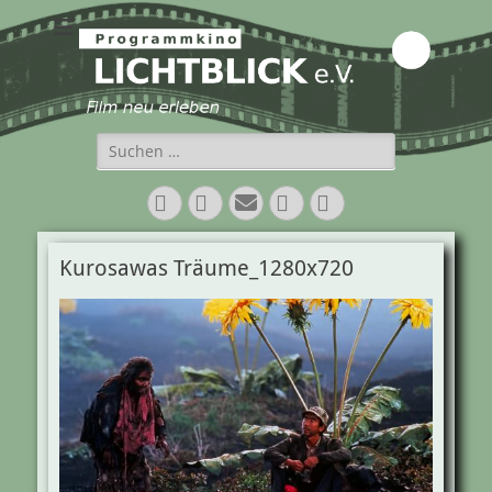
Programmkino
Lichtblick e.V.
Suchen
nach:
Facebook
Twitter
E-
Vimeo
Instagram
Mail
Kurosawas Träume_1280x720