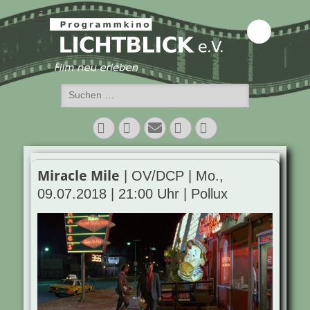
Programmkino
Lichtblick e.V.
Suchen
nach:
Facebook
Twitter
E-
Vimeo
Instagram
Mail
Miracle Mile
| OV/DCP | Mo.,
09.07.2018 | 21:00 Uhr | Pollux