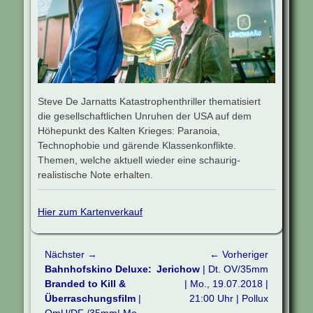
Steve De Jarnatts Katastrophenthriller thematisiert
die gesellschaftlichen Unruhen der USA auf dem
Höhepunkt des Kalten Krieges: Paranoia,
Technophobie und gärende Klassenkonflikte.
Themen, welche aktuell wieder eine schaurig-
realistische Note erhalten.
Hier zum Kartenverkauf
Beitragsnavigation
Nächster →
← Vorheriger
Nächster
Vorheriger
Bahnhofskino Deluxe:
Jerichow
| Dt. OV/35mm
Beitrag:
Beitrag:
Branded to Kill &
| Mo., 19.07.2018 |
Überraschungsfilm
|
21:00 Uhr | Pollux
OmU/DF /35mm| Mo.,