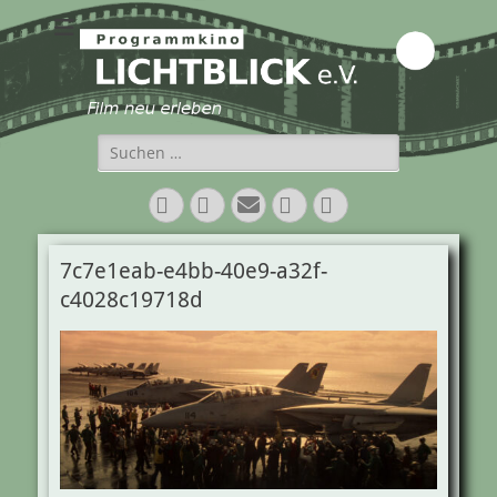
Programmkino
Lichtblick e.V.
Suchen
nach:
Facebook
Twitter
E-
Vimeo
Instagram
Mail
7c7e1eab-e4bb-40e9-a32f-
c4028c19718d