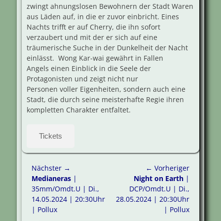
zwingt ahnungslosen Bewohnern der Stadt Waren
aus Läden auf, in die er zuvor einbricht. Eines
Nachts trifft er auf Cherry, die ihn sofort
verzaubert und mit der er sich auf eine
träumerische Suche in der Dunkelheit der Nacht
einlässt. Wong Kar-wai gewährt in Fallen
Angels einen Einblick in die Seele der
Protagonisten und zeigt nicht nur
Personen voller Eigenheiten, sondern auch eine
Stadt, die durch seine meisterhafte Regie ihren
kompletten Charakter entfaltet.
Tickets
Beitragsnavigation
Nächster →
← Vorheriger
Nächster
Vorheriger
Medianeras
|
Night on Earth
|
Beitrag:
Beitrag:
35mm/Omdt.U | Di.,
DCP/Omdt.U | Di.,
14.05.2024 | 20:30Uhr
28.05.2024 | 20:30Uhr
| Pollux
| Pollux