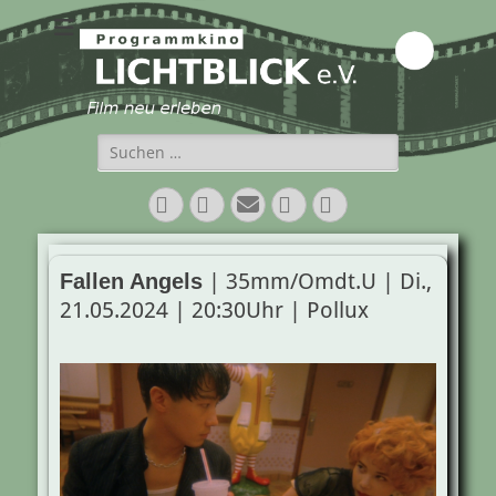
Programmkino
Lichtblick e.V.
Suchen
nach:
Facebook
Twitter
E-
Vimeo
Instagram
Mail
| 35mm/Omdt.U | Di.,
Fallen Angels
21.05.2024 | 20:30Uhr | Pollux