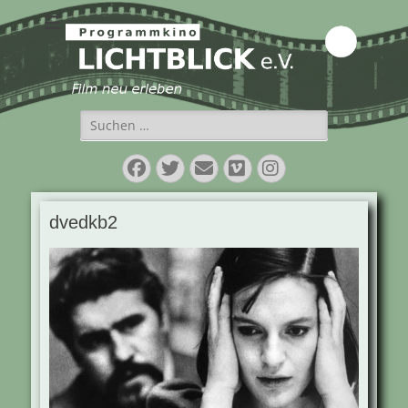
Programmkino
Lichtblick e.V.
Suchen
nach:
Facebook
Twitter
E-
Vimeo
Instagram
Mail
dvedkb2