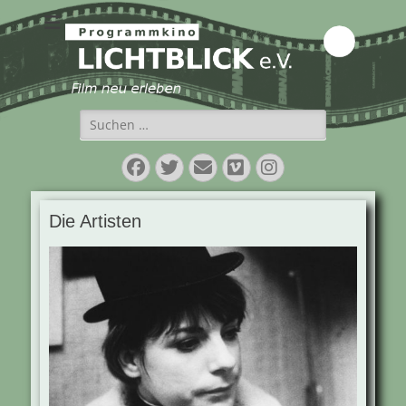
Programmkino
Lichtblick e.V.
Suchen
nach:
Facebook
Twitter
E-
Vimeo
Instagram
Mail
Die Artisten