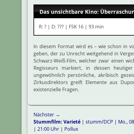
Das unsichtbare Kino: Überraschu
R: ? | D: ??? | FSK 16 | 93 min
In diesem Format wird es – wie schon in 
geben, der zu Unrecht weitgehend in Verges
Schwarz-Weiß-Film, welcher zwar einen wi
Regisseurs markiert, in dessen heutiger
ungewöhnlich persönliche, akribisch gez
Zirkusdirektors greift Elemente aus Dupo
existenzielle Fragen.
Beitragsnavigation
Nächster →
Nächster
Stummfilm: Varieté
| stumm/DCP | Mo., 08
Beitrag:
| 21:00 Uhr | Pollux