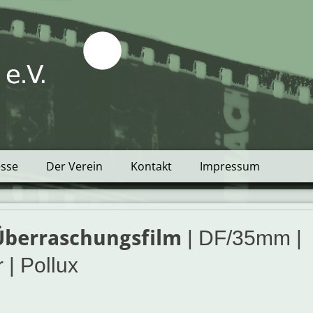
tblick e.V.
esse
Der Verein
Kontakt
Impressum
 Überraschungsfilm
| DF/35mm |
 | Pollux