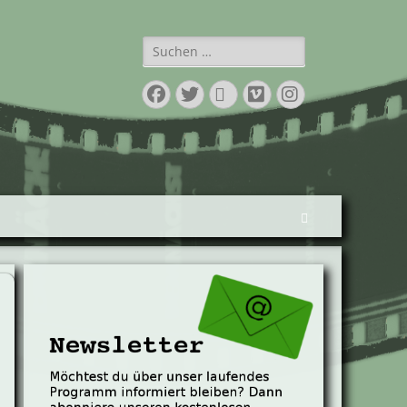
Suchen
nach:
Facebook
Twitter
E-
Vimeo
Instagram
Mail
Suchen