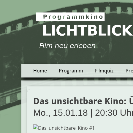
Programmkino Lich
Zum
Primäres
Home
Programm
Filmquiz
Pr
Inhalt
Menü
springen
Das unsichtbare Kino:
Mo., 15.01.18 | 20:30 Uhr