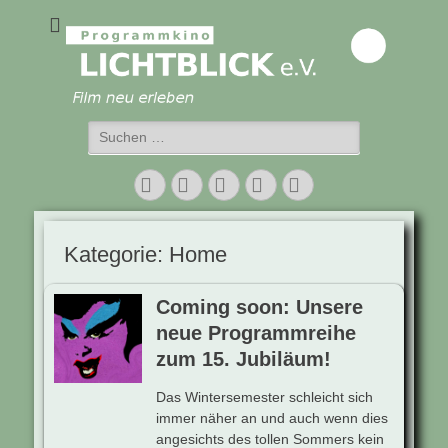
Programmkino
Lichtblick e.V.
Suchen
nach:
Facebook
Twitter
E-
Vimeo
Instagram
Mail
Kategorie:
Home
Coming soon: Unsere
neue Programmreihe
zum 15. Jubiläum!
Das Wintersemester schleicht sich
immer näher an und auch wenn dies
angesichts des tollen Sommers kein