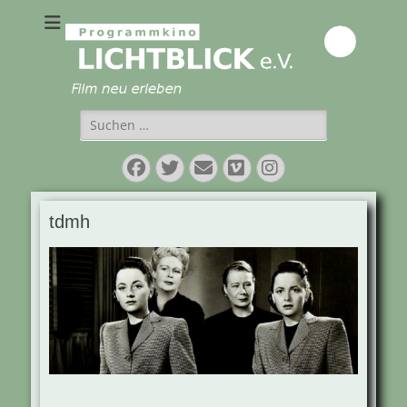
Programmkino
Lichtblick e.V.
Suchen
nach:
Facebook
Twitter
E-
Vimeo
Instagram
Mail
tdmh