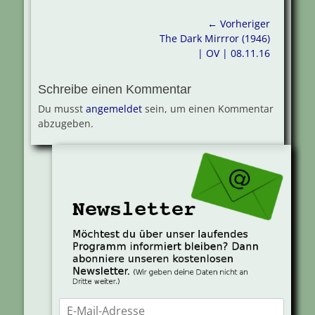
Beitragsnavigation
← Vorheriger
Vorheriger
The Dark Mirrror (1946)
Beitrag:
| OV | 08.11.16
Schreibe einen Kommentar
Du musst
angemeldet
sein, um einen Kommentar
abzugeben.