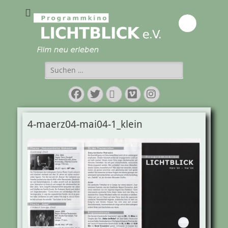
Programmkino
Lichtblick e.V.
Suchen
nach:
Facebook
Twitter
E-
Vimeo
Instagram
Mail
4-maerz04-mai04-1_klein