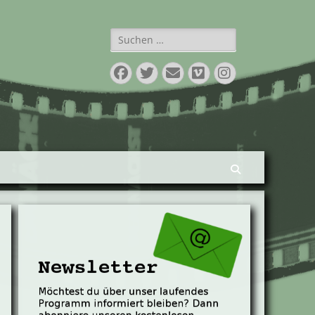
Suchen
nach:
Facebook
Twitter
E-
Vimeo
Instagram
Mail
Suchen