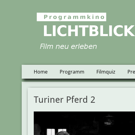
Programmkino Lich
Primäres
Zum
Home
Programm
Filmquiz
Pr
Inhalt
Menü
springen
Turiner Pferd 2