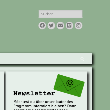
Suchen
nach:
Facebook
Twitter
E-
Vimeo
Instagram
Mail
Suchen