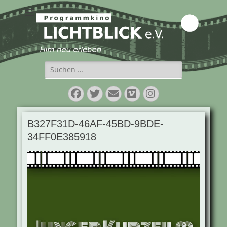
Programmkino
Lichtblick e.V.
Suchen
nach:
Facebook
Twitter
E-
Vimeo
Instagram
Mail
B327F31D-46AF-45BD-9BDE-
34FF0E385918