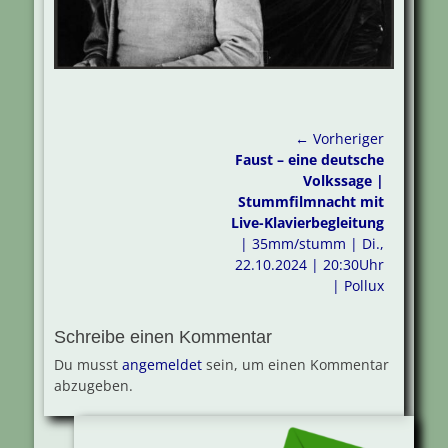
Beitragsnavigation
← Vorheriger
Vorheriger
Faust – eine deutsche
Beitrag:
Volkssage |
Stummfilmnacht mit
Live-Klavierbegleitung
| 35mm/stumm | Di.,
22.10.2024 | 20:30Uhr
| Pollux
Schreibe einen Kommentar
Du musst
angemeldet
sein, um einen Kommentar
abzugeben.