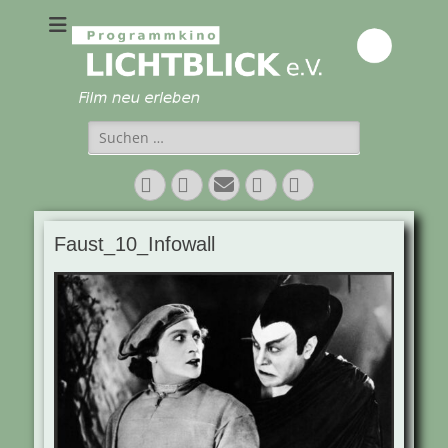
Programmkino
Lichtblick e.V.
Suchen
nach:
Facebook
Twitter
E-
Vimeo
Instagram
Mail
Faust_10_Infowall