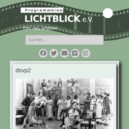
Programmkino
Lichtblick e.V.
Suchen
nach:
Facebook
Twitter
E-
Vimeo
Instagram
Mail
dsvp2