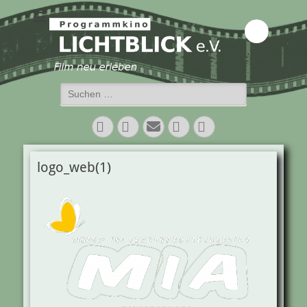
Programmkino
Lichtblick e.V.
Suchen
nach:
Facebook
Twitter
E-
Vimeo
Instagram
Mail
logo_web(1)