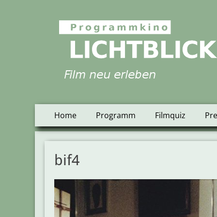
Programmkino Lich
Primäres
Zum
Home
Programm
Filmquiz
Pr
Inhalt
Menü
springen
bif4