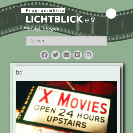
Programmkino
Lichtblick e.V.
Suchen
nach:
Facebook
Twitter
E-
Vimeo
Instagram
Mail
bd