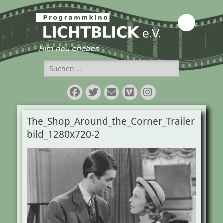
Programmkino
Lichtblick e.V.
Suchen
nach:
Facebook
Twitter
E-
Vimeo
Instagram
Mail
The_Shop_Around_the_Corner_Trailer
bild_1280x720-2